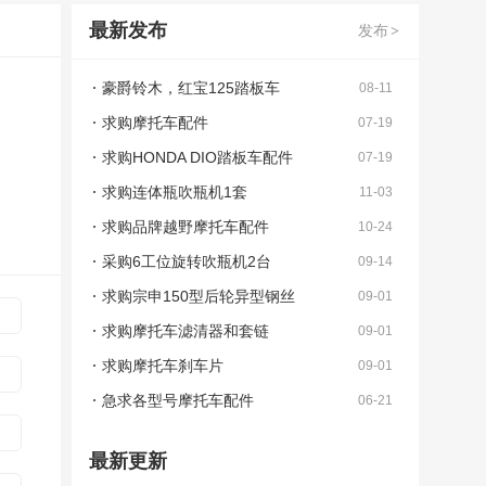
最新发布
发布
>
豪爵铃木，红宝125踏板车
08-11
求购摩托车配件
07-19
求购HONDA DIO踏板车配件
07-19
求购连体瓶吹瓶机1套
11-03
求购品牌越野摩托车配件
10-24
采购6工位旋转吹瓶机2台
09-14
求购宗申150型后轮异型钢丝
09-01
求购摩托车滤清器和套链
09-01
求购摩托车刹车片
09-01
急求各型号摩托车配件
06-21
最新更新