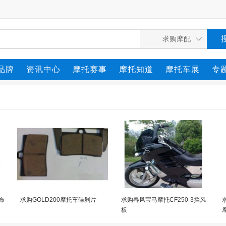
品牌
资讯中心
摩托赛事
摩托知道
摩托车展
专
饰
求购GOLD200摩托车碟刹片
求购春风宝马摩托CF250-3挡风
求
板