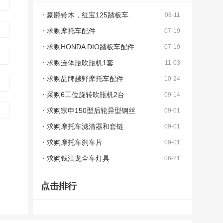
豪爵铃木，红宝125踏板车
08-11
求购摩托车配件
07-19
求购HONDA DIO踏板车配件
07-19
求购连体瓶吹瓶机1套
11-03
求购品牌越野摩托车配件
10-24
采购6工位旋转吹瓶机2台
09-14
求购宗申150型后轮异型钢丝
09-01
求购摩托车滤清器和套链
09-01
求购摩托车刹车片
09-01
求购钱江龙全车灯具
06-21
点击排行