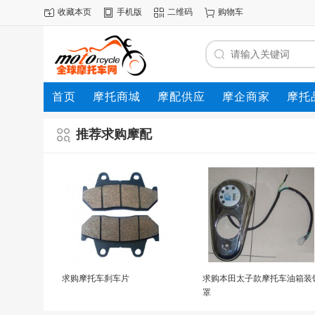
收藏本页
手机版
二维码
购物车
首页
摩托商城
摩配供应
摩企商家
摩托
动态
推荐求购摩配
求购摩托车刹车片
求购本田太子款摩托车油箱装
罩