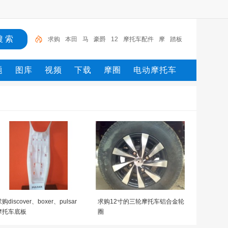
本田
马
豪爵
12
摩托车配件
摩
踏板
摩托车
125
求购
题
图库
视频
下载
摩圈
电动摩托车
购discover、boxer、pulsar
求购12寸的三轮摩托车铝合金轮
摩托车底板
圈