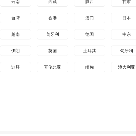
云南
西藏
陕西
甘肃
台湾
香港
澳门
日本
越南
匈牙利
德国
中东
伊朗
英国
土耳其
匈牙利
迪拜
哥伦比亚
缅甸
澳大利亚