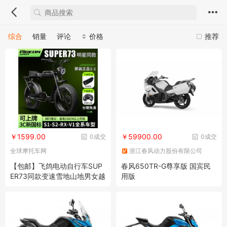
综合
销量
评论
价格
推荐
￥1599.00
￥59900.00
0成交
0成交
全球摩托车网
浙江春风动力股份有限公司
【包邮】飞鸽电动自行车SUP
春风650TR-G尊享版 国宾民
ER73同款变速雪地山地男女越
用版
野宽胎助力电瓶车