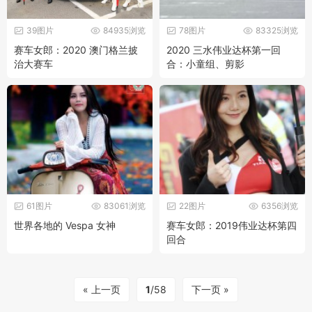
39图片
84935浏览
78图片
83325浏览
赛车女郎：2020 澳门格兰披
2020 三水伟业达杯第一回
治大赛车
合：小童组、剪影
61图片
83061浏览
22图片
6356浏览
世界各地的 Vespa 女神
赛车女郎：2019伟业达杯第四
回合
« 上一页
1
/58
下一页 »