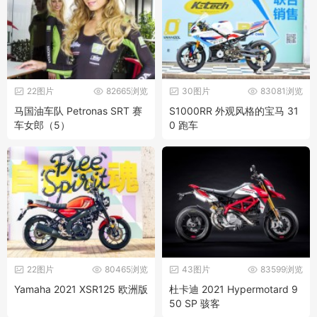
22图片
82665浏览
30图片
83081浏览
马国油车队 Petronas SRT 赛
S1000RR 外观风格的宝马 31
车女郎（5）
0 跑车
22图片
80465浏览
43图片
83599浏览
Yamaha 2021 XSR125 欧洲版
杜卡迪 2021 Hypermotard 9
50 SP 骇客