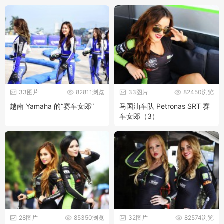
33图片
82811浏览
33图片
82450浏览
越南 Yamaha 的“赛车女郎”
马国油车队 Petronas SRT 赛
车女郎（3）
28图片
85350浏览
32图片
82574浏览