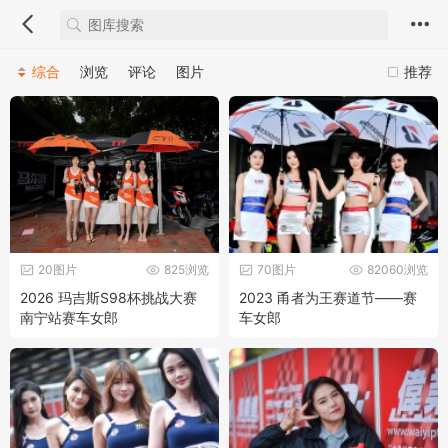
综合
浏览
评论
图片
推荐
20图片
825浏览
70图片
82060浏览
2026 玛吉斯S98杯挑战大赛
2023 甬者为王赛道节——赛
南宁站赛车女郎
车女郎