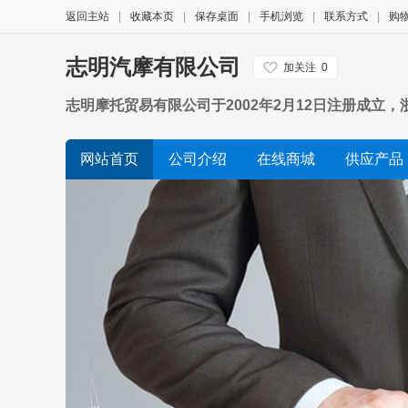
返回主站
|
收藏本页
|
保存桌面
|
手机浏览
|
联系方式
|
购
志明汽摩有限公司
加关注
0
志明摩托贸易有限公司于2002年2月12日注册成
司发展壮大的十多年里，离不开客户朋友的支持。公
网站首页
公司介绍
在线商城
供应产品
态度迎接未来，欢迎广大朋友咨询订购 公司现经营的
品牌。公司全体员工将本着精益求精,
公司视频
诚信档案
友情链接