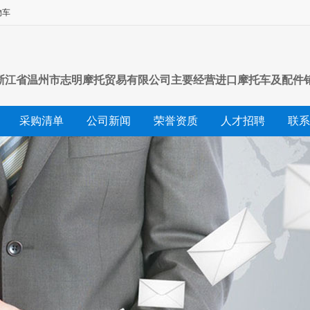
物车
立，浙江省温州市志明摩托贸易有限公司主要经营进口摩托车及配件
司愿与社会各界同仁携手合作，谋求共同发展，继续为新老客户
采购清单
公司新闻
荣誉资质
人才招聘
联系
进口摩托车品牌有：雅马哈、铃木、本田,川崎、宝马.摩托车.沙